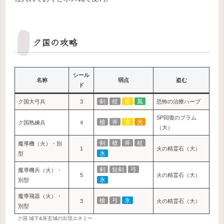
ク国の攻略
シール
名称
弱点
盗む
ド
剣
杖
雷
風
ク国大弓兵
3
恐怖の治療ハーブ
SP回復のプラム
槍
斧
雷
光
ク国熟練兵
4
（大）
剣
槍
斧
杖
魔導機（火）・別
1
火の精霊石（大）
氷
型
剣
短剣
弓
魔導機兵（火）・
5
火の精霊石（大）
氷
別型
魔導飛器（火）・
槍
弓
氷
3
火の精霊石（大）
別型
ク国 城下&朱玄城の出現エネミー