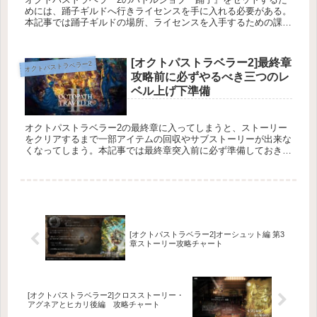
めには、踊子ギルドへ行きライセンスを手に入れる必要がある。
本記事では踊子ギルドの場所、ライセンスを入手するための課題
の攻略方法、舞踏姫の祭壇の場所について掲載している。
[オクトパストラベラー2]最終章
オクトパストラベラー2
攻略前に必ずやるべき三つのレ
ベル上げ下準備
オクトパストラベラー2の最終章に入ってしまうと、ストーリー
をクリアするまで一部アイテムの回収やサブストーリーが出来な
くなってしまう。本記事では最終章突入前に必ず準備しておきた
い三つのレベリングの下準備方法について解説している。
[オクトパストラベラー2]オーシュット編 第3
章ストーリー攻略チャート
[オクトパストラベラー2]クロスストーリー・
アグネアとヒカリ後編 攻略チャート