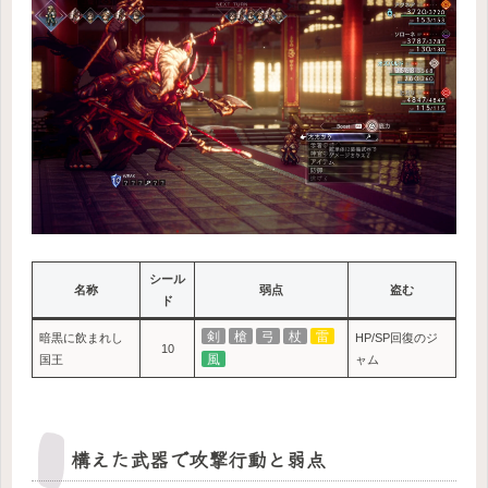
シール
名称
弱点
盗む
ド
剣
槍
弓
杖
雷
暗黒に飲まれし
HP/SP回復のジ
10
風
国王
ャム
構えた武器で攻撃行動と弱点