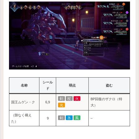
シール
名称
弱点
盗む
ド
剣
杖
火
BP回復のザクロ（特
国王ムゲン・ク
6,9
光
大）
（隙なく構え
剣
氷
風
9
–
た）