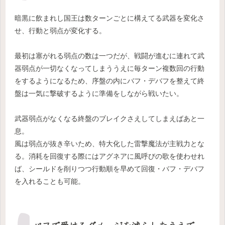
暗黒に飲まれし国王は数ターンごとに構えてる武器を変化さ
せ、行動と弱点が変化する。
最初は塞がれる弱点の数は一つだが、戦闘が進むに連れて武
器弱点が一切なくなってしまううえに毎ターン複数回の行動
をするようになるため、序盤の内にバフ・デバフを整えて終
盤は一気に撃破するように準備をしながら戦いたい。
武器弱点がなくなる終盤のブレイクさえしてしまえばあと一
息。
風は弱点が抜き辛いため、特大化した雷撃魔法が主戦力とな
る。消耗を回復する際にはアグネアに風呼びの歌を使わせれ
ば、シールドを削りつつ行動順を早めて回復・バフ・デバフ
を入れることも可能。