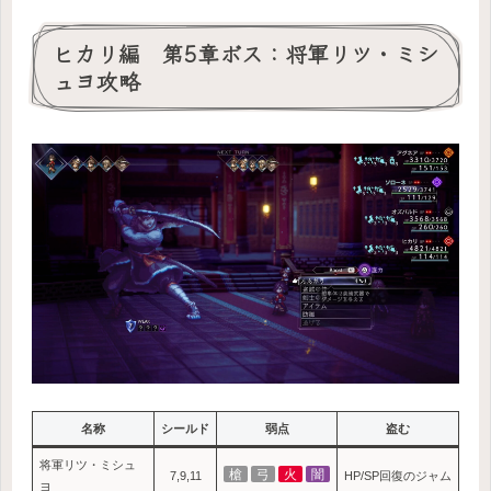
ヒカリ編 第5章ボス：将軍リツ・ミシ
ュヨ攻略
名称
シールド
弱点
盗む
将軍リツ・ミシュ
槍
弓
火
闇
7,9,11
HP/SP回復のジャム
ヨ