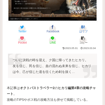
Twitter
Facebook
はてブ
Pocket
LINE
コピー
2023.05.01
2023.03.04
ついに決戦の時を迎え、ク国に帰ってきたヒカリ。
友を信じ、民を信じ、血の流れぬ未来を信じ、ヒカリ
は今、己が信じた道を往くため剣を抜く…
本記事は
オクトパストラベラー2
の
ヒカリ編第4章の攻略チャ
ート
。
攻略のTIPSやボス戦の攻略方法も併せて掲載している。