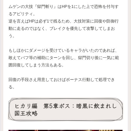
ムゲンの大技『獄門斬り』はHPを1にした上で恐怖を付与す
るアビリティ。
逆を言えばHPは必ず1で残るため、大技対策に回復や防御行
動に走るのではなく、ブレイクを優先して攻撃してしまお
う。
もしほかにダメージを受けているキャラがいたのであれば、
敢えてバフ等の補助にターンを回し、獄門切り後に一気に範
囲回復してしまう方法もある。
回復の手段さえ用意しておけばボーナス行動して処理でき
る。
ヒカリ編 第5章ボス：暗黒に飲まれし
国王攻略