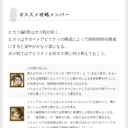
オススメ攻略メンバー
ヒカリ編5章はボス戦が続く。
ヒカリはサポートアビリティの構成によって雑魚戦特化構成
にすると道中がかなり楽になる。
ボス戦ではアビリティを対ボス用に付け替えておこう。
この章の主人公。
商人のサポートアビリティの『BPプラス』と『いきなり底力』をセッ
トすれば毎戦闘ごとにブーストした陰の力による全体攻撃を行うこと
が出来るため、雑魚戦の効率が大きく向上する。
バトルジョブをウェポンマスターにセットしておけばボス戦でシール
ド削り兼メインアタッカーとして重宝する。
メインアタッカーとなるヒカリやオズバルドにバフを掛けつつ、舞の
セッション効果も乗せることが出来る。
ヒカリ編最後のボス戦では雷属性と風属性しか弱点が通らなくなる
が、『急所蹴り』や『風呼びの歌』が使えるのも非常に重宝する。
バトルジョブの自由度は高いが、ボス戦ではオズバルドをメインアタ
ッカーにしたいため神官で回復の補助をしていこう。