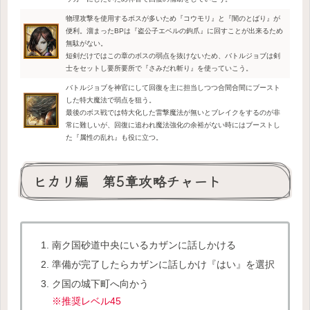
物理攻撃を使用するボスが多いため『コウモリ』と『闇のとばり』が
便利。溜まったBPは『盗公子エベルの鉤爪』に回すことが出来るため
無駄がない。
短剣だけではこの章のボスの弱点を抜けないため、バトルジョブは剣
士をセットし要所要所で『さみだれ斬り』を使っていこう。
バトルジョブを神官にして回復を主に担当しつつ合間合間にブースト
した特大魔法で弱点を狙う。
最後のボス戦では特大化した雷撃魔法が無いとブレイクをするのが非
常に難しいが、回復に追われ魔法強化の余裕がない時にはブーストし
た『属性の乱れ』も役に立つ。
ヒカリ編 第5章攻略チャート
南ク国砂道中央にいるカザンに話しかける
準備が完了したらカザンに話しかけ『はい』を選択
ク国の城下町へ向かう
※推奨レベル45