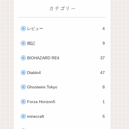
カテゴリー
レビュー
4
雑記
9
BIOHAZARD RE4
37
Diablo4
47
Ghostwire:Tokyo
8
Forza Horizon5
1
minecraft
5