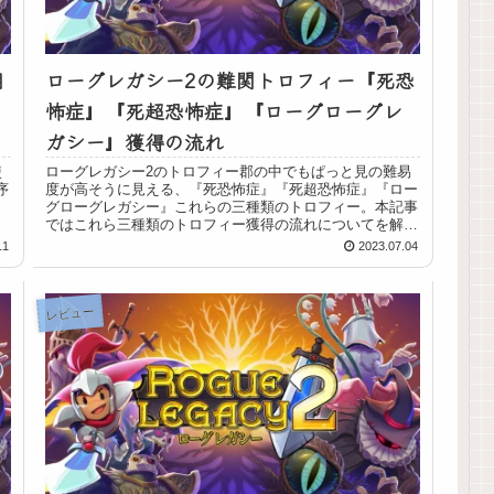
用
ローグレガシー2の難関トロフィー『死恐
怖症』『死超恐怖症』『ローグローグレ
ガシー』獲得の流れ
使
ローグレガシー2のトロフィー郡の中でもぱっと見の難易
序
度が高そうに見える、『死恐怖症』『死超恐怖症』『ロー
グローグレガシー』これらの三種類のトロフィー。本記事
ではこれら三種類のトロフィー獲得の流れについてを解
説。いずれもスペシャルモードで獲得...
11
2023.07.04
レビュー