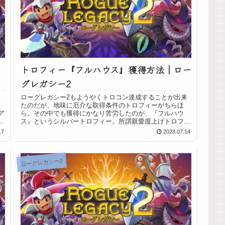
トロフィー『フルハウス』獲得方法｜ロー
グレガシー2
ス
ローグレガシー2もようやくトロコン達成することが出来
たのだが、地味に厄介な取得条件のトロフィーがちらほ
ア
ら。その中でも獲得にかなり苦労したのが、『フルハウ
ル
ス』というシルバートロフィー。所謂親愛度上げトロフィ
ーなのだが、落とし穴があるため、条件...
17
2023.07.14
ローグレガシー2