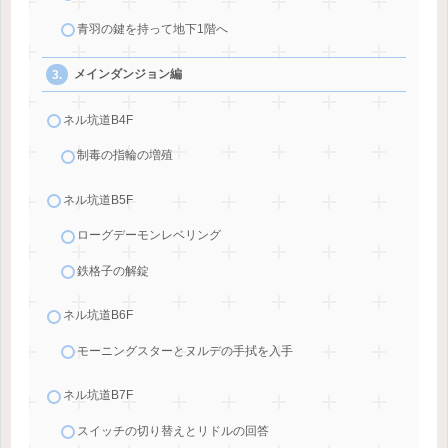
青羽の鍵を持って地下1階へ
メインダンジョン編
ネル坑道B4F
制毒の指輪の増殖
ネル坑道B5F
ローグデーモンレベリング
鉄格子の解錠
ネル坑道B6F
モーニングスターとヌルデの手拭を入手
ネル坑道B7F
スイッチの切り替えとリドルの回答