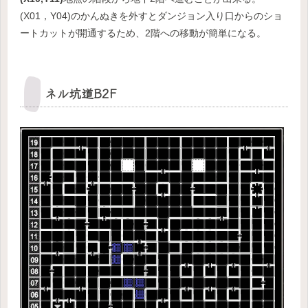
(X01，Y04)のかんぬきを外すとダンジョン入り口からのショ
ートカットが開通するため、2階への移動が簡単になる。
ネル坑道B2F