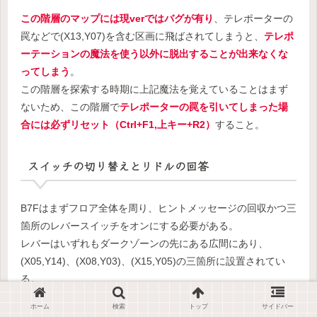
この階層のマップには現verではバグが有り
、テレポーターの
罠などで(X13,Y07)を含む区画に飛ばされてしまうと、
テレポ
ーテーションの魔法を使う以外に脱出することが出来なくな
ってしまう
。
この階層を探索する時期に上記魔法を覚えていることはまず
ないため、この階層で
テレポーターの罠を引いてしまった場
合には必ずリセット（Ctrl+F1,上キー+R2）
すること。
スイッチの切り替えとリドルの回答
B7Fはまずフロア全体を周り、ヒントメッセージの回収かつ三
箇所のレバースイッチをオンにする必要がある。
レバーはいずれもダークゾーンの先にある広間にあり、
(X05,Y14)、(X08,Y03)、(X15,Y05)の三箇所に設置されてい
る。
ホーム
検索
トップ
サイドバー
レバーの手前にはメッセージが配置。