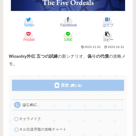
Twitter
Facebook
はてブ
Pocket
LINE
コピー
2023.11.01
2023.10.31
Wizardry外伝 五つの試練
の新シナリオ、
偽りの代償
の攻略メ
モ。
目次
はじめに
キャラメイク
ネル坑道序盤の攻略チャート