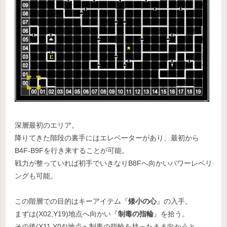
深層最初のエリア。
降りてきた階段の裏手にはエレベーターがあり、最初から
B4F-B9Fを行き来することが可能。
戦力が整っていれば初手でいきなりB8Fへ向かいパワーレベリ
ングも可能。
この階層での目的はキーアイテム『
矮小の心
』の入手。
まずは(X02,Y19)地点へ向かい『
制毒の指輪
』を拾う。
その後(X11,Y04)地点へ制毒の指輪を持ったまま向かうと、