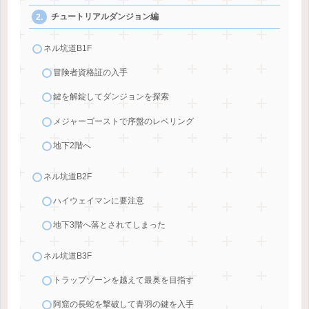
チュートリアルダンジョン編
ネル坑道B1F
冒険者資格証の入手
鍵を解錠してダンジョンを探索
メジャーゴーストで序盤のレベリング
地下2階へ
ネル坑道B2F
ハイウェイマンに要注意
地下3階へ落とされてしまった
ネル坑道B3F
トラップゾーンを越えて最奥を目指す
阿窟の長蛇を撃破して青羽の鍵を入手