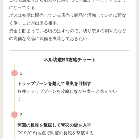
になってくる。
ボスは初期に販売している店売り商品で増強していれば難な
く倒すことが出来る相手。
資金も貯まっている頃のはずなので、切り裂きの剣や刀など
の高価な商品に装備を換装しておきたい。
ネル坑道B3攻略チャート
1
トラップゾーンを越えて最奥を目指す
各種トラップゾーンを攻略しながら奥へと進んでい
く。
2
阿窟の長蛇を撃破して青羽の鍵を入手
(X10,Y16)地点で阿窟の長蛇を撃破する。