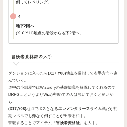
倒してレベリング。
4
地下2階へ
(X10,Y11)地点の階段から地下2階へ。
冒険者資格証の入手
ダンジョンに入ったら
(X17,Y08)
地点を目指して右手方向へ進
んでいく。
道中の小部屋ではWizardryの基礎知識を解説してくれるので
DRPG…というよりWizが初めての人は覗いておくと良いか
も。
(X17,Y08)
地点でボスとなる
エレメンタリースライム
戦だが初
期レベルでも難なく倒すことが出来る相手。
撃破することでアイテム『
冒険者資格証
』を入手。