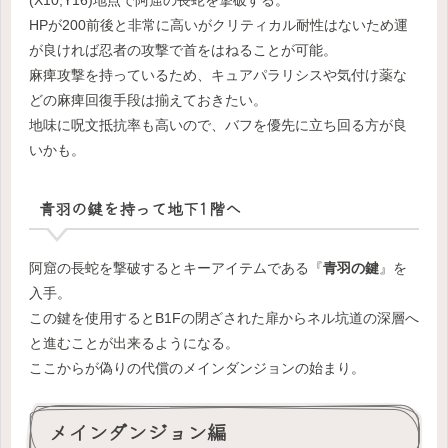
(X10,Y16)地点で阿窟の長蛇を撃破する。
HPが200前後と非常に高いがクリティカル耐性はないため運
が良ければ忍者の攻撃で首をはねることが可能。
麻痺攻撃を持っているため、キュアパラリシスや気付け薬な
どの麻痺回復手段は揃えておきたい。
地味に呪文抵抗率も高いので、バフを優先に立ち回る方が良
いかも。
青羽の鍵を持って地下1階へ
阿窟の長蛇を撃破するとキーアイテムである『
青羽の鍵
』を
入手。
この鍵を使用するとB1Fの閉ざされた扉からネル坑道の深層へ
と進むことが出来るようになる。
ここからが偽りの代償のメインダンジョンの始まり。
メインダンジョン編