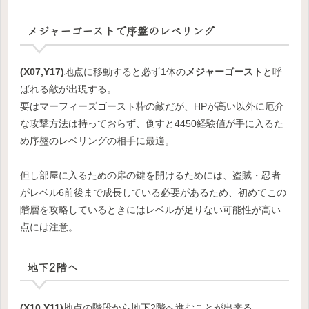
メジャーゴーストで序盤のレベリング
(X07,Y17)
地点に移動すると必ず1体の
メジャーゴースト
と呼
ばれる敵が出現する。
要はマーフィーズゴースト枠の敵だが、HPが高い以外に厄介
な攻撃方法は持っておらず、倒すと4450経験値が手に入るた
め序盤のレベリングの相手に最適。
但し部屋に入るための扉の鍵を開けるためには、盗賊・忍者
がレベル6前後まで成長している必要があるため、初めてこの
階層を攻略しているときにはレベルが足りない可能性が高い
点には注意。
地下2階へ
(X10,Y11)
地点の階段から地下2階へ進むことが出来る。