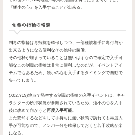
『矮小の心』を入手することが出来る。
制毒の指輪の増殖
制毒の指輪は毒抵抗を確保しつつ、一部種族相手に毒付与が
出来るようになる便利なその他枠の装備。
その他枠が埋まっていることは無いはずなので確定で入手可
能なこの制毒の指輪は非常に便利…なのだが、イベントアイ
テムでもあるため、矮小の心を入手するタイミングで自動で
失ってしまう。
(X02,Y19)地点で発生する制毒の指輪の入手イベントは、キャ
ラクターの所持状況が参照されているため、矮小の心を入手
後に改めて向かうと
再度入手可能
。
また売却するなどをして手持ちに無い状態で訪れても再度入
手が可能なので、メンバー分を確保しておくと若干攻略が楽
になる。