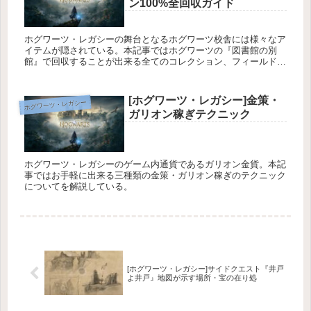
ン100%全回収ガイド
ホグワーツ・レガシーの舞台となるホグワーツ校舎には様々なア
イテムが隠されている。本記事ではホグワーツの『図書館の別
館』で回収することが出来る全てのコレクション、フィールドガ
イドのページ、デミガイズの像の場所についてを解説している。
[ホグワーツ・レガシー]金策・
ホグワーツ・レガシー
ガリオン稼ぎテクニック
ホグワーツ・レガシーのゲーム内通貨であるガリオン金貨。本記
事ではお手軽に出来る三種類の金策・ガリオン稼ぎのテクニック
についてを解説している。
[ホグワーツ・レガシー]サイドクエスト『井戸
よ井戸』地図が示す場所・宝の在り処