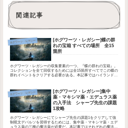
関連記事
[ホグワーツ・レガシー]蝶の群
ホグワーツ・レガシー
れの宝箱 すべての場所 全15
箇所
ホグワーツ・レガシーの収集要素の一つ、『蝶の群れの宝箱』。
コレクションを全て回収するためには全15箇所すべてでこの蝶の
群れイベントをクリアする必要がある。本記事ではハイランド地
方全15箇所の蝶の群れの場所についてを解説している。
[ホグワーツ・レガシー]集中
ホグワーツ・レガシー
薬・マキシマ薬・エデュラス薬
の入手法 シャープ先生の課題
1攻略
ホグワーツ・レガシーにてシャープ先生の課題1をクリアして強
制呪文デパルソを習得するためには、集中薬・マキシマ薬・エデ
ュラス薬の三種の魔法薬が必要だ。本記事ではそれぞれの魔法薬