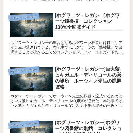
や調合素材の入手法、シャープ先生の課題1の攻略情報を紹介し
ている。
[ホグワーツ・レガシー]ホグワ
ホグワーツ・レガシー
ーツ鐘楼棟 コレクション
100%全回収ガイド
ホグワーツ・レガシーの舞台となるホグワーツ校舎には様々なア
イテムが隠されている。本記事ではホグワーツの『鐘楼棟』で回
収することが出来る全てのコレクション、フィールドガイドのペ
ージ、デミガイズの像の場所についてを解説している。
[ホグワーツ・レガシー]巨大紫
ホグワーツ・レガシー
ヒキガエル・ディリコールの巣
の場所 ホーウィン先生の課題
攻略
ホグワーツ・レガシーでホーウィン先生の課題を達成するために
は巨大紫ヒキガエル、ディリコールの捕獲が必要だ。本記事では
巨大紫ヒキガエルとディリコールが出現する巣の場所の一例・ホ
ーウィン先生の課題攻略方法について解説している。
[ホグワーツ・レガシー]ホグワ
ホグワーツ・レガシー
ーツ図書館の別館 コレクショ