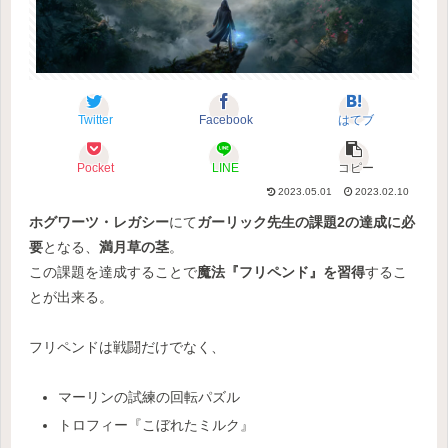
Twitter
Facebook
はてブ
Pocket
LINE
コピー
2023.05.01
2023.02.10
ホグワーツ・レガシー
にて
ガーリック先生の課題2の達成に必
要
となる、
満月草の茎
。
この課題を達成することで
魔法『フリペンド』を習得
するこ
とが出来る。
フリペンドは戦闘だけでなく、
マーリンの試練の回転パズル
トロフィー『こぼれたミルク』