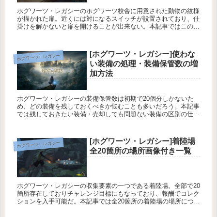
ホグワーツ・レガシーのホグワーツ校舎に用意された動物の紋様
が描かれた扉。近くには対になるスイッチが設置されており、仕
掛けを解かないと扉を開けることが出来ない。本記事ではこの仕
掛け扉の開き方について解説している。
[ホグワーツ・レガシー]使わな
ホグワーツ・レガシー
い装備の処理・装備保管数の増
加方法
ホグワーツ・レガシーの装備保管数は初期で20個分しかないた
め、どの装備を残しておくべきか悩むことも多いだろう。本記事
では残しておきたい装備・売却しても問題ない装備の区別の仕方
や装備の外観の変更、装備保管数の上限の増やし方の解説をして
いる。
[ホグワーツ・レガシー]着陸場
ホグワーツ・レガシー
全20箇所の場所画像付き一覧
ホグワーツ・レガシーの収集要素の一つである着陸場。全部で20
箇所存在しておりチャレンジ目標にもなっており、報酬でコレク
ションを入手可能だ。本記事では全20箇所の着陸場の場所につい
て画像付きで紹介している。