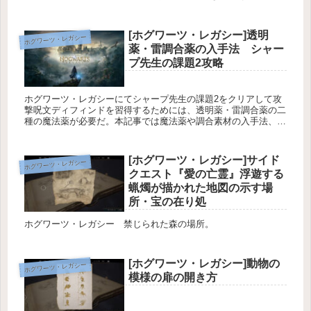
を解くために必要な魔法について紹介している。
[ホグワーツ・レガシー]透明
ホグワーツ・レガシー
薬・雷調合薬の入手法 シャー
プ先生の課題2攻略
ホグワーツ・レガシーにてシャープ先生の課題2をクリアして攻
撃呪文ディフィンドを習得するためには、透明薬・雷調合薬の二
種の魔法薬が必要だ。本記事では魔法薬や調合素材の入手法、お
手軽な魔法薬の入手法、シャープ先生の課題2の攻略を紹介して
いる。
[ホグワーツ・レガシー]サイド
ホグワーツ・レガシー
クエスト『愛の亡霊』浮遊する
蝋燭が描かれた地図の示す場
所・宝の在り処
ホグワーツ・レガシー 禁じられた森の場所。
[ホグワーツ・レガシー]動物の
ホグワーツ・レガシー
模様の扉の開き方