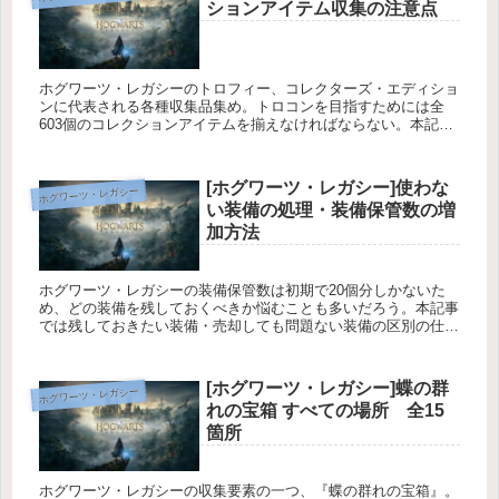
ションアイテム収集の注意点
ホグワーツ・レガシーのトロフィー、コレクターズ・エディショ
ンに代表される各種収集品集め。トロコンを目指すためには全
603個のコレクションアイテムを揃えなければならない。本記事
ではコレクションアイテム集めに関する注意点と指針をまとめて
いる。
[ホグワーツ・レガシー]使わな
ホグワーツ・レガシー
い装備の処理・装備保管数の増
加方法
ホグワーツ・レガシーの装備保管数は初期で20個分しかないた
め、どの装備を残しておくべきか悩むことも多いだろう。本記事
では残しておきたい装備・売却しても問題ない装備の区別の仕方
や装備の外観の変更、装備保管数の上限の増やし方の解説をして
いる。
[ホグワーツ・レガシー]蝶の群
ホグワーツ・レガシー
れの宝箱 すべての場所 全15
箇所
ホグワーツ・レガシーの収集要素の一つ、『蝶の群れの宝箱』。