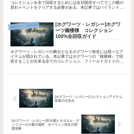
コレクションを全て回収するためには全15箇所すべてでこの蝶の
群れイベントをクリアする必要がある。本記事ではハイランド地
方全15箇所の蝶の群れの場所についてを解説している。
[ホグワーツ・レガシー]ホグワ
ホグワーツ・レガシー
ーツ鐘楼棟 コレクション
100%全回収ガイド
ホグワーツ・レガシーの舞台となるホグワーツ校舎には様々なア
イテムが隠されている。本記事ではホグワーツの『鐘楼棟』で回
収することが出来る全てのコレクション、フィールドガイドのペ
ージ、デミガイズの像の場所についてを解説している。
[ホグワーツ・レガシー]コレクションアイテム
収集の注意点
[ホグワーツ・レガシー]巨大紫ヒキガエル・デ
ィリコールの巣の場所 ホーウィン先生の課
題攻略