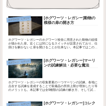
[ホグワーツ・レガシー]動物の
ホグワーツ・レガシー
模様の扉の開き方
ホグワーツ・レガシーのホグワーツ校舎に用意された動物の紋様
が描かれた扉。近くには対になるスイッチが設置されており、仕
掛けを解かないと扉を開けることが出来ない。本記事ではこの仕
掛け扉の開き方について解説している。
[ホグワーツ・レガシー]マーリ
ホグワーツ・レガシー
ンの試練解法・必要な魔法
ホグワーツ・レガシーの収集要素の一つマーリンの試練。各地に
点在する試練を達成することで装備品の所持上限が増加したり等
のメリットも。本記事では全9種類の試練の解き方、そして試練
を解くために必要な魔法について紹介している。
[ホグワーツ・レガシー]コレク
ホグワーツ・レガシー