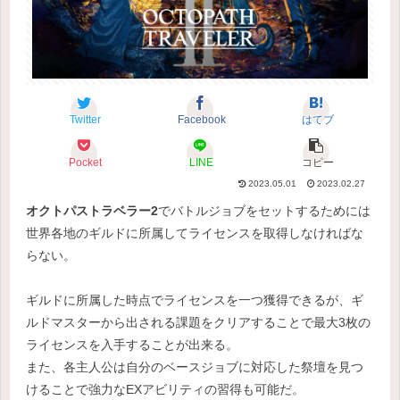
Twitter
Facebook
はてブ
Pocket
LINE
コピー
2023.05.01
2023.02.27
オクトパストラベラー2
でバトルジョブをセットするためには
世界各地のギルドに所属してライセンスを取得しなければな
らない。
ギルドに所属した時点でライセンスを一つ獲得できるが、ギ
ルドマスターから出される課題をクリアすることで最大3枚の
ライセンスを入手することが出来る。
また、各主人公は自分のベースジョブに対応した祭壇を見つ
けることで強力なEXアビリティの習得も可能だ。