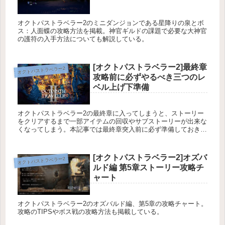
オクトパストラベラー2のミニダンジョンである星降りの泉とボ
ス：人面蝶の攻略方法を掲載。神官ギルドの課題で必要な大神官
の護符の入手方法についても解説している。
[オクトパストラベラー2]最終章
オクトパストラベラー2
攻略前に必ずやるべき三つのレ
ベル上げ下準備
オクトパストラベラー2の最終章に入ってしまうと、ストーリー
をクリアするまで一部アイテムの回収やサブストーリーが出来な
くなってしまう。本記事では最終章突入前に必ず準備しておきた
い三つのレベリングの下準備方法について解説している。
[オクトパストラベラー2]オズバ
オクトパストラベラー2
ルド編 第5章ストーリー攻略チ
ャート
オクトパストラベラー2のオズバルド編、第5章の攻略チャート。
攻略のTIPSやボス戦の攻略方法も掲載している。