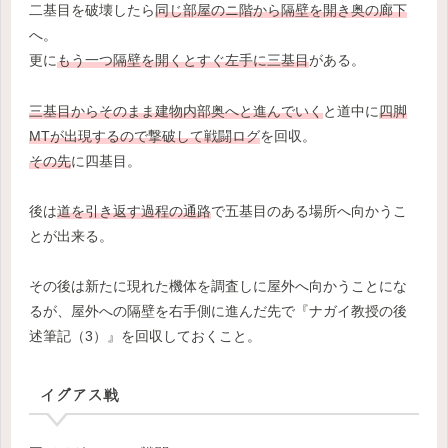
二基目を破壊したら
同じ部屋のニ階から隔壁を開き奥の廊下
へ。
更に
もう一つ隔壁を開くとすぐ左手に三基目
がある。
三基目からそのまま建物内部奥へと進んでいく
と道中に
四脚
MTが出現するので撃破して戦闘ログ
を回収。
その先
に四基目。
後は
道を引き返す過程の通路
で五基目のある場所へ向かうこ
とが出来る。
その後は新たに現れた機体を調査しに屋外へ向かうことにな
るが、屋外への隔壁を右手側に進んだ先で『ナガイ教授の後
述筆記（3）』を回収しておくこと。
イグアス戦