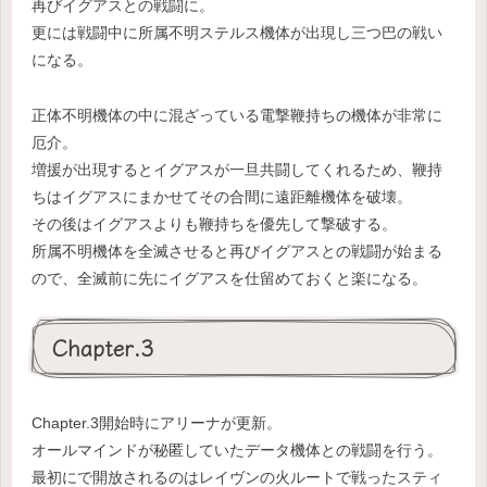
再びイグアスとの戦闘に。
更には戦闘中に所属不明ステルス機体が出現し三つ巴の戦い
になる。
正体不明機体の中に混ざっている電撃鞭持ちの機体が非常に
厄介。
増援が出現するとイグアスが一旦共闘してくれるため、鞭持
ちはイグアスにまかせてその合間に遠距離機体を破壊。
その後はイグアスよりも鞭持ちを優先して撃破する。
所属不明機体を全滅させると再びイグアスとの戦闘が始まる
ので、全滅前に先にイグアスを仕留めておくと楽になる。
Chapter.3
Chapter.3開始時にアリーナが更新。
オールマインドが秘匿していたデータ機体との戦闘を行う。
最初にで開放されるのはレイヴンの火ルートで戦ったスティ