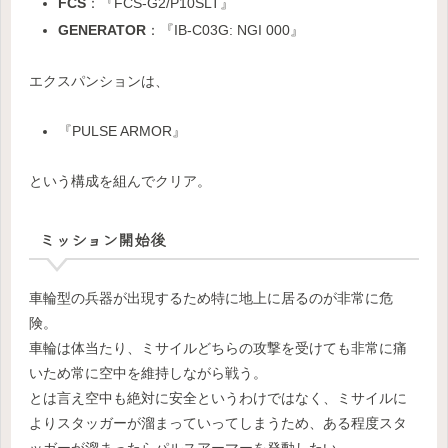
FCS
：『FCS-G2/P10SLT』
GENERATOR
：『IB-C03G: NGI 000』
エクスパンションは、
『PULSE ARMOR』
という構成を組んでクリア。
ミッション開始後
車輪型の兵器が出現するため特に地上に居るのが非常に危
険。
車輪は体当たり、ミサイルどちらの攻撃を受けても非常に痛
いため常に空中を維持しながら戦う。
とは言え空中も絶対に安全というわけではなく、ミサイルに
よりスタッガーが溜まっていってしまうため、ある程度スタ