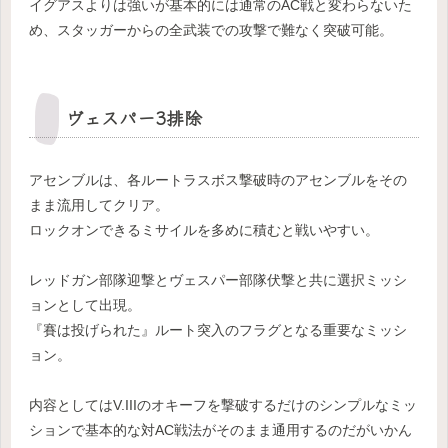
イグアスよりは強いが基本的には通常のAC戦と変わらないた
め、スタッガーからの全武装での攻撃で難なく突破可能。
ヴェスパー3排除
アセンブルは、各ルートラスボス撃破時のアセンブルをその
まま流用してクリア。
ロックオンできるミサイルを多めに積むと戦いやすい。
レッドガン部隊迎撃とヴェスパー部隊伏撃と共に選択ミッシ
ョンとして出現。
『賽は投げられた』ルート突入のフラグとなる重要なミッシ
ョン。
内容としてはV.IIIのオキーフを撃破するだけのシンプルなミッ
ションで基本的な対AC戦法がそのまま通用するのだがいかん