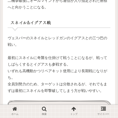
二機撃破後にオールマインドから通信が入り指定された座標
へと向かうことになる。
スネイル&イグアス戦
ヴェスパーのスネイルとレッドガンのイグアスとの三つ巴の
戦い。
最初にスネイルに奇襲を仕掛けて戦うことになるが、戦って
しばらくするとイグアスも参戦する。
いずれも高機動かつリペアキット使用により長期戦になりが
ち。
全員別勢力のため、ターゲットは分散されるが、それでもま
ずは最初にスネイルを即撃破してしまう方が戦いやすい。
Chapter.5
ホーム
検索
トップ
サイドバー