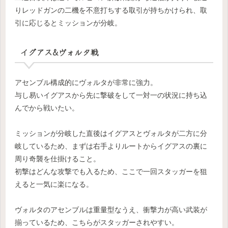
りレッドガンの二機を不意打ちする取引が持ちかけられ、取
引に応じるとミッションが分岐。
イグアス&ヴォルタ戦
アセンブル構成的にヴォルタが非常に強力。
与し易いイグアスから先に撃破をして一対一の状況に持ち込
んでから戦いたい。
ミッションが分岐した直後はイグアスとヴォルタが二方に分
岐しているため、まずは右手よりルートからイグアスの裏に
周り奇襲を仕掛けること。
初撃はどんな攻撃でも入るため、ここで一回スタッガーを狙
えると一気に楽になる。
ヴォルタのアセンブルは重量型なうえ、衝撃力が高い武装が
揃っているため、こちらがスタッガーされやすい。