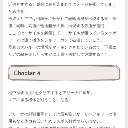
近付きすぎると爆発に巻き込まれてダメージを受けてしまう
ため注意。
最終エリアでは何陣かに分かれて敵輸送機が出現するが、最
後に同時に高速の輸送艦が大量に出現する箇所が鬼門。
ここではミサイルを解禁して、ミサイルが狙っているターゲ
ットとは違う機体をショットガンで破壊していこう。
垂直カタパルトの場所がマーキングされているので、下層エ
リアの敵を倒したらすぐに上層へ移動して迎撃すること。
Chapter.4
地中探査深度2をクリアするとアリーナに追加。
エアの操る機体と戦うことになる。
アリーナの対戦相手としては最も強いが、リペアキットの使
用もなく体力も低いためラスボス戦程つらくはない。