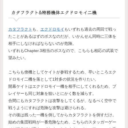
カタフラクト&特務機体エクドロモイ二機
カタフラクト
も、
エクドロモイ
もいずれも過去の周回で戦っ
たことがあるはずのボスなのだが、いかんせん同時に三体を
相手にしなければならないのが危険。
いずれもChapter.3相当のボスなので、こちらも相応の武装で
望みたい。
こちらも僚機としてケイトが参戦するため、早いところエク
ドロモイ二機を落として1対多の状況を作りたい。
開幕ケイトはエクドロモイ一機を相手にしてくれるため、プ
レイヤーも同じ対象を狙いとにかく数を減らす。
合間にもカタフラクトは攻撃をしてくるが、なるべく空中で
戦うようにすれば危険な攻撃は避けられる。
その後は残った一機を倒してからカタフラクトを倒すだけ。
始めの集団戦時が一番危険なため、こちらのスタッガーゲー