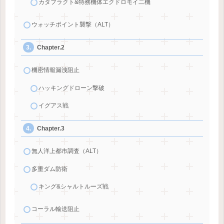
カタフラクト&特務機体エクドロモイ二機
ウォッチポイント襲撃（ALT）
Chapter.2
機密情報漏洩阻止
ハッキングドローン撃破
イグアス戦
Chapter.3
無人洋上都市調査（ALT）
多重ダム防衛
キング&シャルトルーズ戦
コーラル輸送阻止