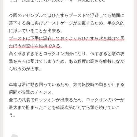
ッガーが溜まったらパルスアーマーを発動したい。
今回のアセンブルではひたすらブーストで浮遊しても地面に
落下する前に再びブーストゲージが回復するため、半永久的
に浮いていることが出来る。
ブーストは下手に温存しておくよりもひたすら吹き続けて居
たほうが空中を維持できる
。
高く浮きすぎるとロックオン圏外になり、低すぎると敵の攻
撃をもろに受けてしまうため、ある程度の高さを維持しなが
ら戦うのが大事。
車輪は常に動き回っているため、方向転換時の動きが止まる
瞬間が攻撃のチャンス。
全ての武装でロックオンが出来るため、ロックオンのバーが
最大まで貯まったことを確認次第ひたすら撃ち続けていこ
う。