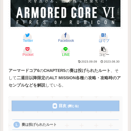
Twitter
Facebook
はてブ
Pocket
LINE
コピー
2023.09.09
2023.08.30
アーマードコア6
の
CHAPTER5
の
賽は投げられたルート
、そ
して
二週目以降限定のALT MISSION各種
の
攻略・攻略時のア
センブルなどを解説
している。
目次
賽は投げられたルート