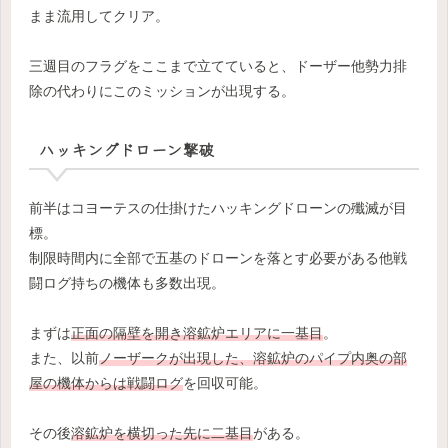
まま流用してクリア。
三週目のフラグをここまで立てていると、ドーザー他勢力排
除の代わりにこのミッションが出現する。
ハッキングドローン撃破
前半はコヨーテスの仕掛けたハッキングドローンの殲滅が目
標。
制限時間内に全部で五基のドローンを落とす必要がある他戦
闘ログ持ちの機体も多数出現。
まずは
正面の隔壁を開き溶鉱炉エリアに一基目
。
また、以前
ノーザークが出現した、溶鉱炉のパイプ内奥の部
屋の機体からは戦闘ログ
を回収可能。
その後
溶鉱炉を横切った先に二基目
がある。