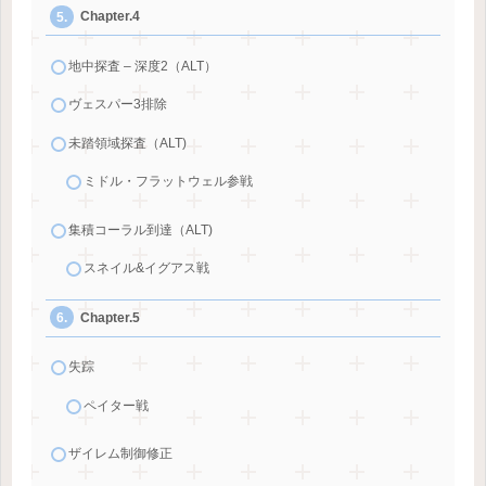
Chapter.4
地中探査 – 深度2（ALT）
ヴェスパー3排除
未踏領域探査（ALT)
ミドル・フラットウェル参戦
集積コーラル到達（ALT)
スネイル&イグアス戦
Chapter.5
失踪
ペイター戦
ザイレム制御修正