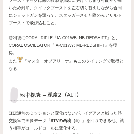
ブーストキックは敵の攻撃を無駄に受けてしまう可能性が高
いため封印、クイックブーストを左右切り替えしながら合間
にショットガンを撃って、スタッガーさせた際のみアサルト
ブーストで飛び込むこと。
勝利後にCORAL RIFLE『IA-C01WB: NB-REDSHIFT』と、
CORAL OSCILLATOR『IA-C01W7: ML-REDSHIFT』を獲
得。
また
『マスターオブアリーナ』もこのタイミングで取得と
なる。
地中探査 – 深度2（ALT）
ほぼ通常のミッションと変化はないが、イグアスと戦った熱
交換室で画像データ『
STVの画稿（5）
』を回収できる他、戦
う相手がコールドコールに変化する。