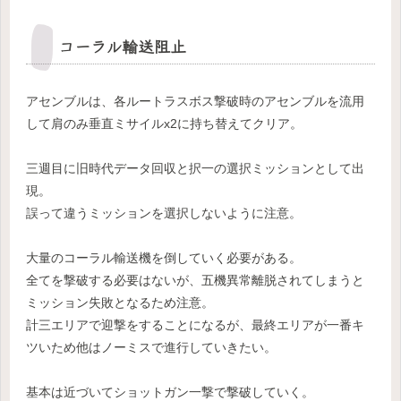
コーラル輸送阻止
アセンブルは、各ルートラスボス撃破時のアセンブルを流用
して肩のみ垂直ミサイルx2に持ち替えてクリア。
三週目に旧時代データ回収と択一の選択ミッションとして出
現。
誤って違うミッションを選択しないように注意。
大量のコーラル輸送機を倒していく必要がある。
全てを撃破する必要はないが、五機異常離脱されてしまうと
ミッション失敗となるため注意。
計三エリアで迎撃をすることになるが、最終エリアが一番キ
ツいため他はノーミスで進行していきたい。
基本は近づいてショットガン一撃で撃破していく。