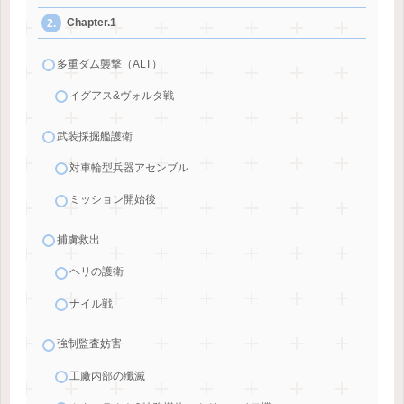
Chapter.1
多重ダム襲撃（ALT）
イグアス&ヴォルタ戦
武装採掘艦護衛
対車輪型兵器アセンブル
ミッション開始後
捕虜救出
ヘリの護衛
ナイル戦
強制監査妨害
工廠内部の殲滅