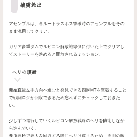
捕虜救出
アセンブルは、各ルートラスボス撃破時のアセンブルをその
まま流用してクリア。
ガリア多重ダムでルビコン解放戦線側に付いた上でクリアし
てストーリーを進めると開放されるミッション。
ヘリの護衛
開始直後左手方向へ進むと発見できる四脚MTを撃破すること
で戦闘ログが回収できるため忘れずにチェックしておきた
い。
少しずつ進行していくルビコン解放戦線のヘリを防衛しなが
ら進んでいく。
要所要所で要人を回収する際にヘリは停まるため、周囲の敵