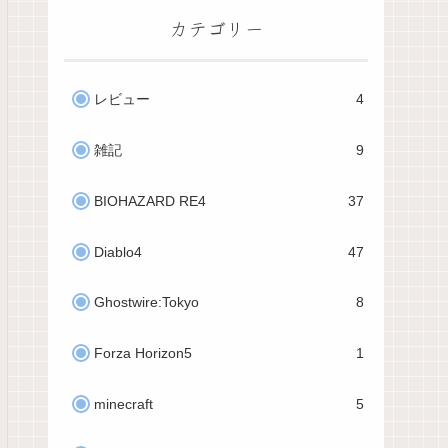
カテゴリー
レビュー
4
雑記
9
BIOHAZARD RE4
37
Diablo4
47
Ghostwire:Tokyo
8
Forza Horizon5
1
minecraft
5