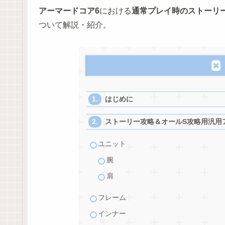
アーマードコア6
における
通常プレイ時のストーリ
ついて解説・紹介。
はじめに
ストーリー攻略＆オールS攻略用汎用
ユニット
腕
肩
フレーム
インナー