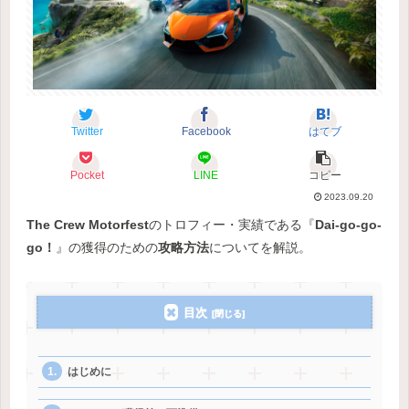
Twitter
Facebook
はてブ
Pocket
LINE
コピー
2023.09.20
The Crew Motorfest
のトロフィー・実績である『
Dai-go-go-
go！
』の獲得のための
攻略方法
についてを解説。
目次
はじめに