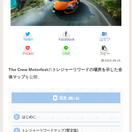
Twitter
Facebook
はてブ
Pocket
LINE
コピー
2023.09.25
The Crew Motorfest
の
トレジャーリワードの場所を示した全
体マップ
を公開。
目次
はじめに
トレジャーリワードマップ [暫定版]