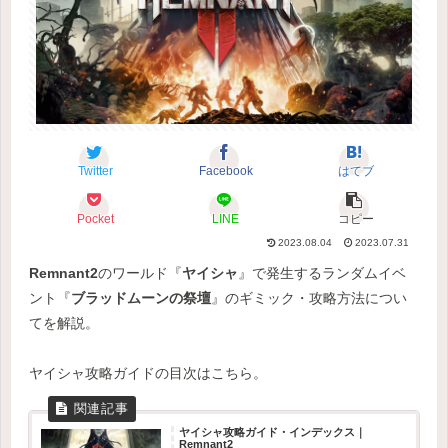
Twitter
Facebook
はてブ
Pocket
LINE
コピー
2023.08.04
2023.07.31
Remnant2
のワールド『
ヤイシャ
』で発生するランダムイベ
ント『
ブラッドムーンの祭壇
』のギミック・攻略方法につい
てを解説。
ヤイシャ攻略ガイドの目次はこちら。
ヤイシャ攻略ガイド・インデックス｜
Remnant2