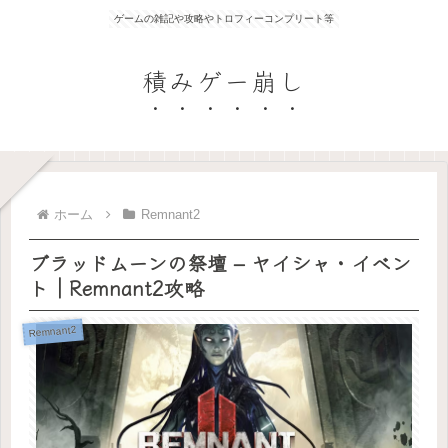
ゲームの雑記や攻略やトロフィーコンプリート等
積みゲー崩し
ホーム
Remnant2
ブラッドムーンの祭壇 – ヤイシャ・イベン
ト｜Remnant2攻略
Remnant2