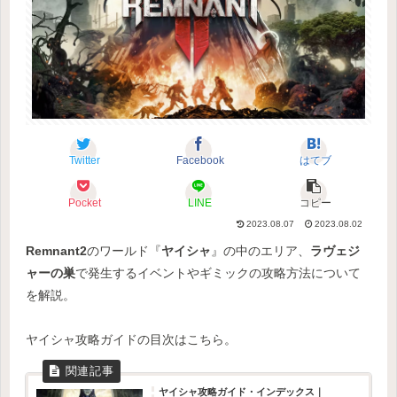
Twitter
Facebook
はてブ
Pocket
LINE
コピー
2023.08.07
2023.08.02
Remnant2
のワールド『
ヤイシャ
』の中のエリア、
ラヴェジ
ャーの巣
で発生するイベントやギミックの攻略方法について
を解説。
ヤイシャ攻略ガイドの目次はこちら。
ヤイシャ攻略ガイド・インデックス｜