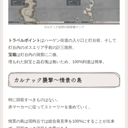
カルナック近郊の回収物マップ
トラベルポイント
はハーゲン街道の入り口と灯台前、そして
灯台内のボスエリア手前の計三箇所。
宝箱
は灯台内の洞窟に二個。
埋もれた財宝と晶石塊は無いため、100%到達は簡単。
カルナック襲撃～情景の島
特に回収すべきものはない。
赤マーカーに従ってストーリーを進めていく。
情景の島は現時点では総合発見率を100%にすることが出来