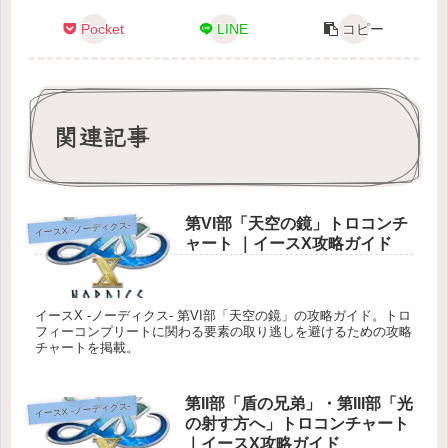
Pocket
LINE
コピー
関連記事
第VI部「天空の鏡」トロコンチ
イースX -ノーディクス-
ャート ｜イースX攻略ガイド
イースX -ノーディクス- 第VI部「天空の鏡」の攻略ガイド。トロ
フィーコンプリートに関わる要素の取り逃しを避けるための攻略
チャートを掲載。
第II部「盾の兄弟」・第III部「光
イースX -ノーディクス-
の射す方へ」トロコンチャート
｜イースX攻略ガイド