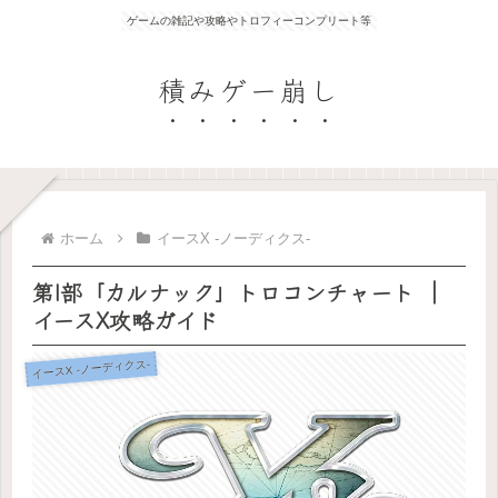
ゲームの雑記や攻略やトロフィーコンプリート等
積みゲー崩し
ホーム
イースX -ノーディクス-
第I部「カルナック」トロコンチャート ｜
イースX攻略ガイド
イースX -ノーディクス-