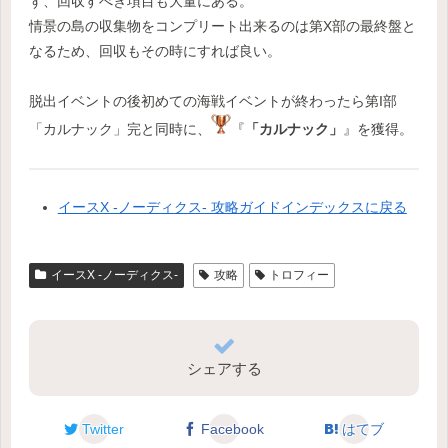
ず、回収すべき項目も大量にある。
情景の島の収集物をコンプリート出来るのは第X部の最終盤と
なるため、回収もその時にすれば良い。
脱出イベントの後初めての海戦イベントが終わったら第I部
「カルナック」完と同時に、
『
「カルナック」
』を獲得。
イースX -ノーディクス- 攻略ガイドインデックスに戻る
イースX -ノーディクス-
攻略
トロフィー
シェアする
Twitter
Facebook
はてブ