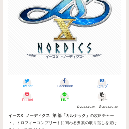
Twitter
Facebook
はてブ
Pocket
LINE
コピー
2023.10.04
2023.09.30
イースX -ノーディクス-
第I部「カルナック」
の攻略チャー
ト。トロフィーコンプリートに関わる要素の取り逃しを避け