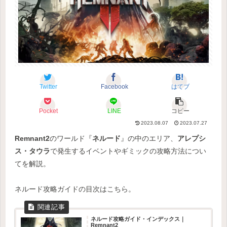
Twitter
Facebook
はてブ
Pocket
LINE
コピー
2023.08.07
2023.07.27
Remnant2
のワールド『
ネルード
』の中のエリア、
アレプシ
ス・タウラ
で発生するイベントやギミックの攻略方法につい
てを解説。
ネルード攻略ガイドの目次はこちら。
ネルード攻略ガイド・インデックス｜
Remnant2