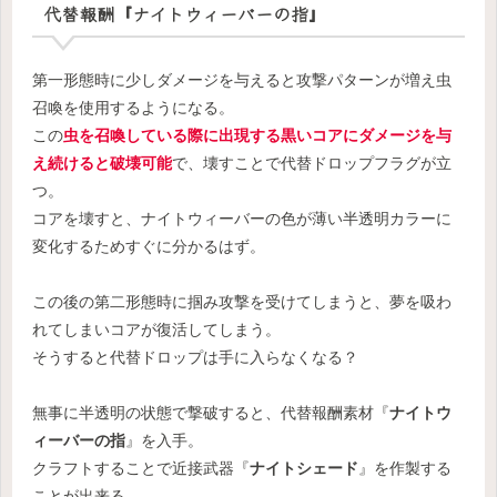
代替報酬『ナイトウィーバーの指』
第一形態時に少しダメージを与えると攻撃パターンが増え虫
召喚を使用するようになる。
この
虫を召喚している際に出現する黒いコアにダメージを与
え続けると破壊可能
で、壊すことで代替ドロップフラグが立
つ。
コアを壊すと、ナイトウィーバーの色が薄い半透明カラーに
変化するためすぐに分かるはず。
この後の第二形態時に掴み攻撃を受けてしまうと、夢を吸わ
れてしまいコアが復活してしまう。
そうすると代替ドロップは手に入らなくなる？
無事に半透明の状態で撃破すると、代替報酬素材『
ナイトウ
ィーバーの指
』を入手。
クラフトすることで近接武器『
ナイトシェード
』を作製する
ことが出来る。