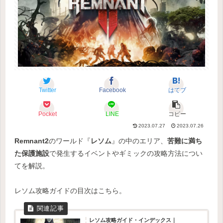
Twitter
Facebook
はてブ
Pocket
LINE
コピー
2023.07.27
2023.07.26
Remnant2
のワールド『
レソム
』の中のエリア、
苦難に満ち
た保護施設
で発生するイベントやギミックの攻略方法につい
てを解説。
レソム攻略ガイドの目次はこちら。
レソム攻略ガイド・インデックス｜