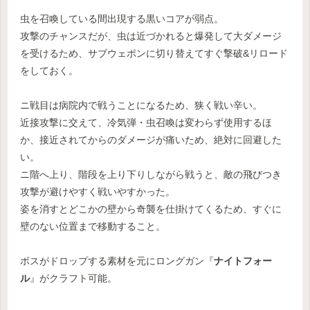
虫を召喚している間出現する黒いコアが弱点。
攻撃のチャンスだが、虫は近づかれると爆発して大ダメージ
を受けるため、サブウェポンに切り替えてすぐ撃破&リロード
をしておく。
ニ戦目は病院内で戦うことになるため、狭く戦い辛い。
近接攻撃に交えて、冷気弾・虫召喚は変わらず使用するほ
か、接近されてからのダメージが痛いため、絶対に回避した
い。
ニ階へ上り、階段を上り下りしながら戦うと、敵の飛びつき
攻撃が避けやすく戦いやすかった。
姿を消すとどこかの壁から奇襲を仕掛けてくるため、すぐに
壁のない位置まで移動すること。
ボスがドロップする素材を元にロングガン『
ナイトフォー
ル
』がクラフト可能。