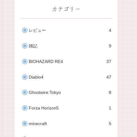
カテゴリー
レビュー
4
雑記
9
BIOHAZARD RE4
37
Diablo4
47
Ghostwire:Tokyo
8
Forza Horizon5
1
minecraft
5