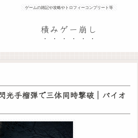
ゲームの雑記や攻略やトロフィーコンプリート等
積みゲー崩し
閃光手榴弾で三体同時撃破｜バイオ