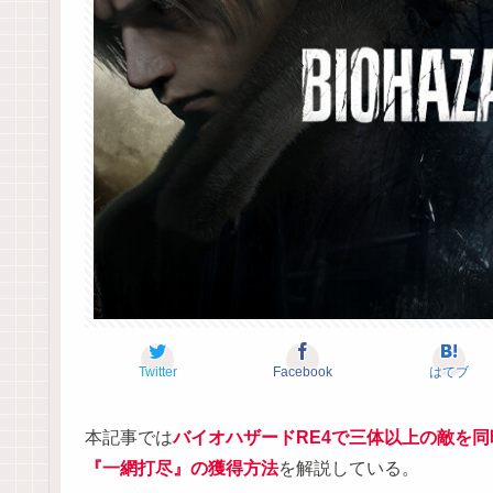
Twitter
Facebook
はてブ
本記事では
バイオハザードRE4で三体以上の敵を
『一網打尽』の獲得方法
を解説している。