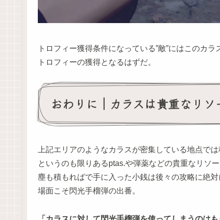
トロフィー獲得条件になっている”敵”にはこのカ
トロフィーの獲得となるはずだ。
おわりに｜カラスは貴重なリソ
上記エリアのようなカラスが密集している地点では
というのも限りあるptas.や弾薬などの貴重なリソ
塵も積もればで手に入った小銭は後々の攻略に絶対
場面こそ閃光手榴弾の出番。
「カラスに対して閃光手榴弾を使ってしまうのはも