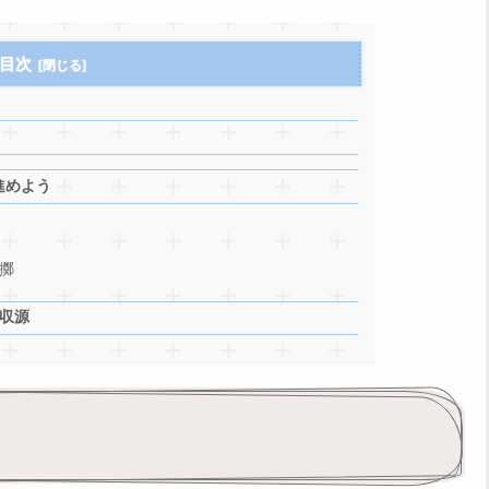
目次
進めよう
擲
収源