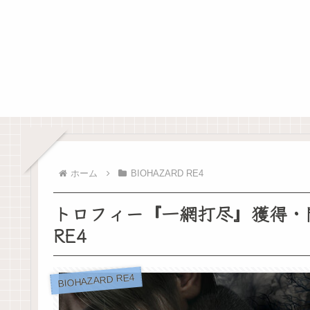
ホーム
BIOHAZARD RE4
トロフィー『一網打尽』獲得・
RE4
BIOHAZARD RE4