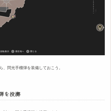
ら、閃光手榴弾を装備しておこう。
弾を投擲