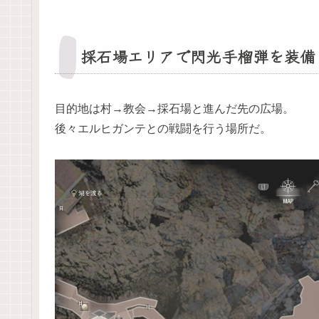
採石場エリアで閃光手榴弾を装備
目的地は村→教会→採石場と進んだ先の広場。
後々エルヒガンテとの戦闘を行う場所だ。