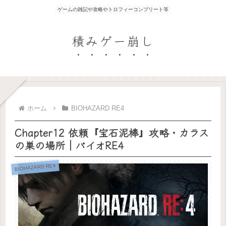
ゲームの雑記や攻略やトロフィーコンプリート等
積みゲー崩し
ホーム
BIOHAZARD RE4
Chapter12 依頼『宝石泥棒』攻略・カラス
の巣の場所｜バイオRE4
BIOHAZARD RE4