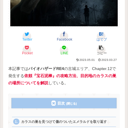
Twitter
Facebook
はてブ
Pocket
LINE
コピー
2023.05.01
2023.03.27
本記事では
バイオハザードRE4
の古城エリア、Chapter.12で
発生する
依頼『宝石泥棒』の攻略方法、目的地のカラスの巣
の場所についてを解説
している。
目次
カラスの巣を見つけて傷のついたエメラルドを取り返す