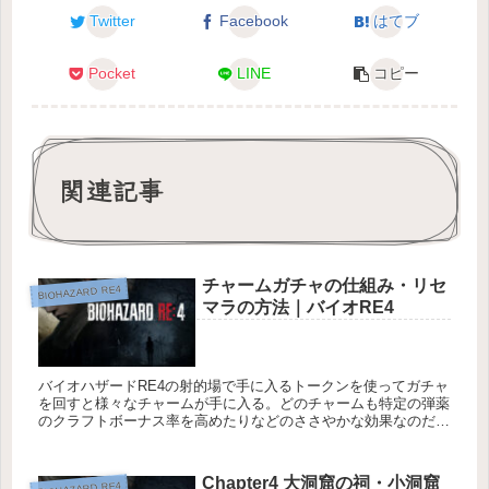
Twitter
Facebook
はてブ
Pocket
LINE
コピー
関連記事
チャームガチャの仕組み・リセ
BIOHAZARD RE4
マラの方法｜バイオRE4
バイオハザードRE4の射的場で手に入るトークンを使ってガチャ
を回すと様々なチャームが手に入る。どのチャームも特定の弾薬
のクラフトボーナス率を高めたりなどのささやかな効果なのだ
が、走った時の速度が上昇するセミオートショットガンのチャー
ム無限ロ...
Chapter4 大洞窟の祠・小洞窟
BIOHAZARD RE4