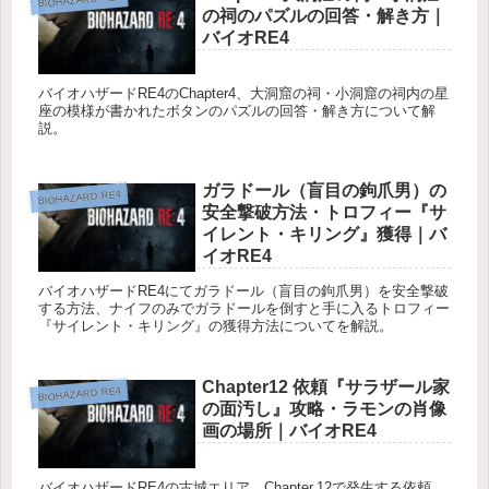
の祠のパズルの回答・解き方｜
バイオRE4
バイオハザードRE4のChapter4、大洞窟の祠・小洞窟の祠内の星
座の模様が書かれたボタンのパズルの回答・解き方について解
説。
ガラドール（盲目の鉤爪男）の
BIOHAZARD RE4
安全撃破方法・トロフィー『サ
イレント・キリング』獲得｜バ
イオRE4
バイオハザードRE4にてガラドール（盲目の鉤爪男）を安全撃破
する方法、ナイフのみでガラドールを倒すと手に入るトロフィー
『サイレント・キリング』の獲得方法についてを解説。
Chapter12 依頼『サラザール家
BIOHAZARD RE4
の面汚し』攻略・ラモンの肖像
画の場所｜バイオRE4
バイオハザードRE4の古城エリア、Chapter.12で発生する依頼