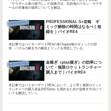
『サラザール家の面汚し』の攻略方法、目的地のラモン・サラザ
ールの肖像画の場所についてを解説。
PROFESSIONAL S+攻略 ギ
BIOHAZARD RE4
ミック解除の時間はなるべく短
縮を｜バイオRE4
本記事ではバイオハザードRE4の各Chapter毎のギミックの回
答・パズルの解き方の解説とリンクを用意している。
金稼ぎ（ptas稼ぎ）の効率につ
BIOHAZARD RE4
いて・無限ロケットランチャー
購入まで｜バイオRE4
本記事ではバイオハザードRE4において、より早く無限ロケット
ランチャーの購入資金200万ptas.を溜めるための金稼ぎ方法につ
いてを解説していく。