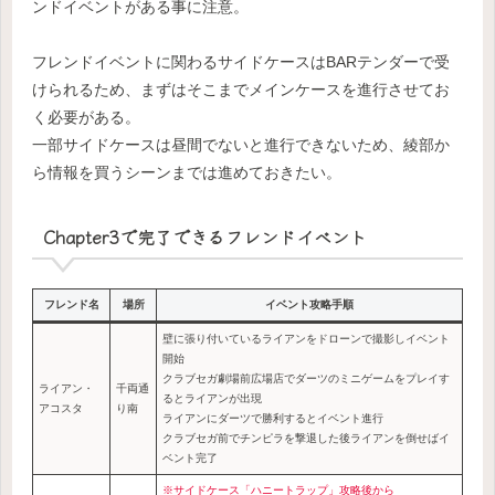
ンドイベントがある事に注意。
フレンドイベントに関わるサイドケースはBARテンダーで受
けられるため、まずはそこまでメインケースを進行させてお
く必要がある。
一部サイドケースは昼間でないと進行できないため、綾部か
ら情報を買うシーンまでは進めておきたい。
Chapter3で完了できるフレンドイベント
フレンド名
場所
イベント攻略手順
壁に張り付いているライアンをドローンで撮影しイベント
開始
クラブセガ劇場前広場店でダーツのミニゲームをプレイす
ライアン・
千両通
るとライアンが出現
アコスタ
り南
ライアンにダーツで勝利するとイベント進行
クラブセガ前でチンピラを撃退した後ライアンを倒せばイ
ベント完了
※サイドケース「ハニートラップ」攻略後から