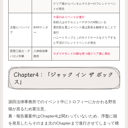
クリア後からバンタムマスターのフレンドイベン
トが発生
※昼のみイベントが進行
依頼人はホテルニューデボラの6階にいる
太陽とバンパイ
BARテンダ
選択肢を選ぶイベント後は変装を解除することで
ア
ー
進行
ハニートラップとこのサイドケースをクリアする
と平沼のフレンドイベントが発生
変態三銃士：デ
八神探偵事
※ダイヤモンドの瞳を持つ猫クリア後に発生
バガメ判事
務所
Chapter4：「ジャック イン ザ ボック
ス」
源田法律事務所でのイベント中にトロフィーにかかわる野良
猫が居るため要注意。
裏・報告書案件はChapter4は関わっていないため、序盤に猫
を発見したらそのまま次のChapterまで進行させてしまって構