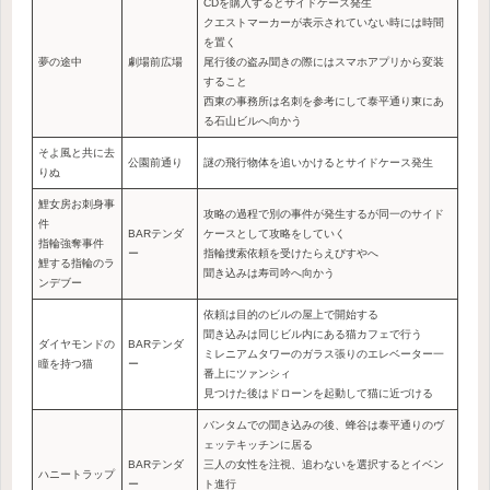
CDを購入するとサイドケース発生
クエストマーカーが表示されていない時には時間
を置く
夢の途中
劇場前広場
尾行後の盗み聞きの際にはスマホアプリから変装
すること
西東の事務所は名刺を参考にして泰平通り東にあ
る石山ビルへ向かう
そよ風と共に去
公園前通り
謎の飛行物体を追いかけるとサイドケース発生
りぬ
鯉女房お刺身事
攻略の過程で別の事件が発生するが同一のサイド
件
BARテンダ
ケースとして攻略をしていく
指輪強奪事件
ー
指輪捜索依頼を受けたらえびすやへ
鯉する指輪のラ
聞き込みは寿司吟へ向かう
ンデブー
依頼は目的のビルの屋上で開始する
聞き込みは同じビル内にある猫カフェで行う
ダイヤモンドの
BARテンダ
ミレニアムタワーのガラス張りのエレベーター一
瞳を持つ猫
ー
番上にツァンシィ
見つけた後はドローンを起動して猫に近づける
バンタムでの聞き込みの後、蜂谷は泰平通りのヴ
ェッテキッチンに居る
BARテンダ
三人の女性を注視、追わないを選択するとイベン
ハニートラップ
ー
ト進行