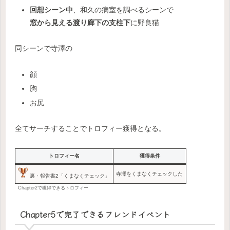
回想シーン中
、和久の病室を調べるシーンで
窓から見える渡り廊下の支柱下
に野良猫
同シーンで寺澤の
顔
胸
お尻
全てサーチすることでトロフィー獲得となる。
トロフィー名
獲得条件
寺澤をくまなくチェックした
裏・報告書2「くまなくチェック」
Chapter2で獲得できるトロフィー
Chapter5で完了できるフレンドイベント