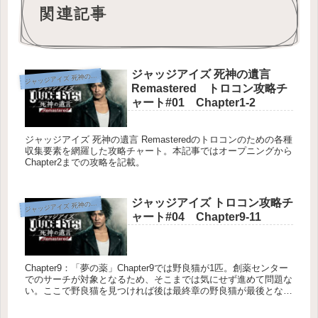
関連記事
ジャッジアイズ 死神の遺言
ジ
ャッジアイズ 死神の遺言
Remastered トロコン攻略チ
ャート#01 Chapter1-2
ジャッジアイズ 死神の遺言 Remasteredのトロコンのための各種
収集要素を網羅した攻略チャート。本記事ではオープニングから
Chapter2までの攻略を記載。
ジャッジアイズ トロコン攻略チ
ジ
ャッジアイズ 死神の遺言
ャート#04 Chapter9-11
Chapter9：「夢の薬」Chapter9では野良猫が1匹。創薬センター
でのサーチが対象となるため、そこまでは気にせず進めて問題な
い。ここで野良猫を見つければ後は最終章の野良猫が最後とな
る。創薬センターで生野を捜索中のサーチにて南東側の窓...