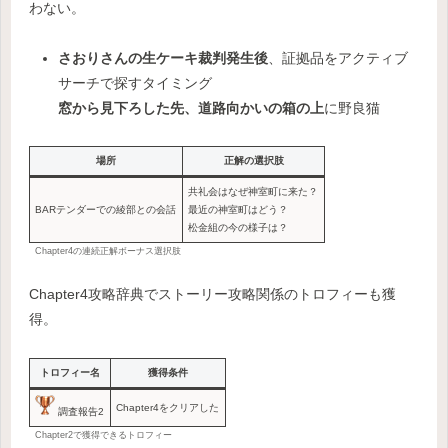
わない。
さおりさんの生ケーキ裁判発生後
、証拠品をアクティブ
サーチで探すタイミング
窓から見下ろした先、道路向かいの箱の上
に野良猫
場所
正解の選択肢
共礼会はなぜ神室町に来た？
BARテンダーでの綾部との会話
最近の神室町はどう？
松金組の今の様子は？
Chapter4の連続正解ボーナス選択肢
Chapter4攻略辞典でストーリー攻略関係のトロフィーも獲
得。
トロフィー名
獲得条件
Chapter4をクリアした
調査報告2
Chapter2で獲得できるトロフィー