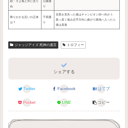
続・そよ風と共に去り
公園通
ぬ
り
目黒を見失った後はチャンピオン街へ向かう
降りかかる災いの正体
千両通
真っ直ぐ進み左手方向に曲がり路地へ入ったら
は？
り
後は直進
ジャッジアイズ 死神の遺言
トロフィー
シェアする
Twitter
Facebook
はてブ
Pocket
LINE
コピー