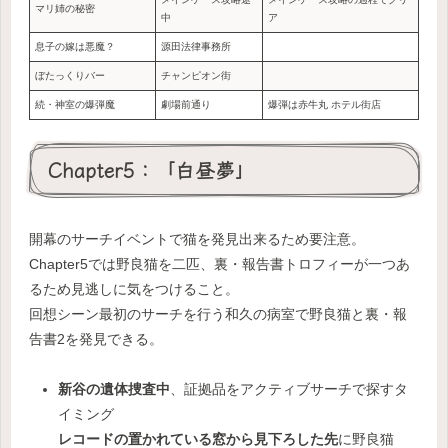
マリ姉の秘密
中
ア
息子の嫁は悪魔？
源田法律事務所
ぼたっくりバー
チャンピオン街
続・神室の爆弾魔
劇場前通り
爆弾は赤牛丸 ホテル街店
Chapter5：「白昼夢」
開幕のサーチイベントで猫を発見出来るため要注意。
Chapter5では野良猫を二匹、裏・報告書トロフィーが一つあ
るため見逃しに気をつけること。
回想シーン最初のサーチを行う和久の病室で野良猫と裏・報
告書2を発見できる。
新谷の遺体捜査中
、証拠品をアクティブサーチで探すタ
イミング
レコードの置かれている窓から見下ろした先
に野良猫