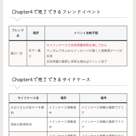
Chapter4で完了できるフレンドイベント
フレンド
場所
イベント攻略手順
名
※メインケースで京浜同盟本田を倒してから
天下一通
ランダムでキムからメッセージが届くと危険度ゲージが
釜口一文
り
出現
京浜同盟の葛西と本田を倒せばイベント完了
Chapter4で完了できるサイドケース
サイドケース名
場所
備考
さおりさんの生ケーキ裁
メインケース攻略途
メインケース攻略の過程でクリ
判
中
ア
メインケース攻略途
メインケース攻略の過程でクリ
宿命の師弟対決
中
ア
メインケース攻略途
メインケース攻略の過程でクリ