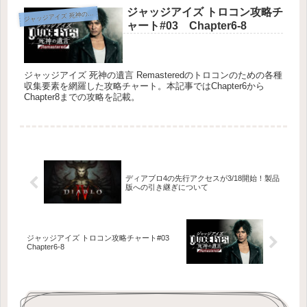
ジャッジアイズ トロコン攻略チ
ジ
ャッジアイズ 死神の遺言
ャート#03 Chapter6-8
ジャッジアイズ 死神の遺言 Remasteredのトロコンのための各種
収集要素を網羅した攻略チャート。本記事ではChapter6から
Chapter8までの攻略を記載。
ディアブロ4の先行アクセスが3/18開始！製品
版への引き継ぎについて
ジャッジアイズ トロコン攻略チャート#03
Chapter6-8