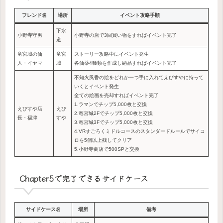
フレンド名
場所
イベント攻略手順
下水
小野寺守男
小野寺の店で3回買い物をすればイベント完了
道
竜宮城の仙
竜宮
ストーリー攻略中にイベント発生
人・イヤマ
城
各仙薬4種類を作成し納品すればイベント完了
不知火風香の絵をどれか一つ手に入れてえびすやに持って
いくとイベント発生
全ての絵画を売却すればイベント完了
1.ラマンでチップ5,000枚と交換
えびすや店
えび
2.竜宮城2Fでチップ5,000枚と交換
長・福津
すや
3.竜宮城3Fでチップ5,000枚と交換
4.VRすごろくミドルコースのスタンダードルールでサイコ
ロを5個以上残してクリア
5.小野寺商店で500SPと交換
Chapter5で完了できるサイドケース
サイドケース名
場所
備考