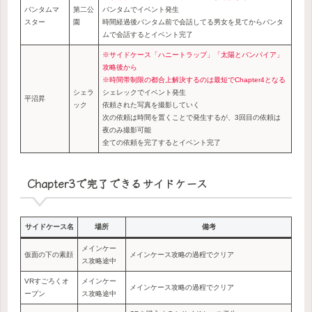
バンタムマ
第二公
バンタムでイベント発生
スター
園
時間経過後バンタム前で会話してる男女を見てからバンタ
ムで会話するとイベント完了
※サイドケース「ハニートラップ」「太陽とバンパイア」
攻略後から
※時間帯制限の都合上解決するのは最短でChapter4となる
シェラ
シェレックでイベント発生
平沼昇
ック
依頼された写真を撮影していく
次の依頼は時間を置くことで発生するが、3回目の依頼は
夜のみ撮影可能
全ての依頼を完了するとイベント完了
Chapter3で完了できるサイドケース
サイドケース名
場所
備考
メインケー
仮面の下の素顔
メインケース攻略の過程でクリア
ス攻略途中
VRすごろくオ
メインケー
メインケース攻略の過程でクリア
ープン
ス攻略途中