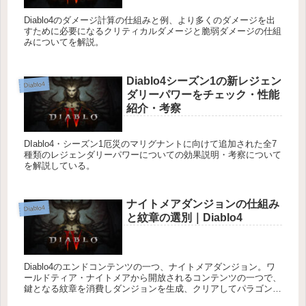
Diablo4のダメージ計算の仕組みと例、より多くのダメージを出
すために必要になるクリティカルダメージと脆弱ダメージの仕組
みについてを解説。
Diablo4シーズン1の新レジェン
Diablo4
ダリーパワーをチェック・性能
紹介・考察
DIablo4・シーズン1厄災のマリグナントに向けて追加された全7
種類のレジェンダリーパワーについての効果説明・考察について
を解説している。
ナイトメアダンジョンの仕組み
Diablo4
と紋章の選別｜Diablo4
Diablo4のエンドコンテンツの一つ、ナイトメアダンジョン。ワ
ールドティア・ナイトメアから開放されるコンテンツの一つで、
鍵となる紋章を消費しダンジョンを生成、クリアしてパラゴンボ
ードに差し込むグリフを強化していくのが目的のコンテンツとな