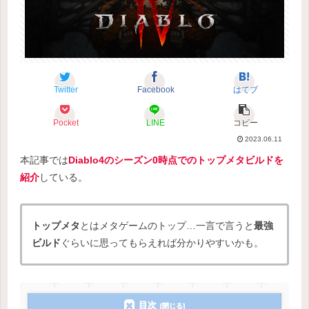
Twitter
Facebook
はてブ
Pocket
LINE
コピー
2023.06.11
本記事では
Diablo4のシーズン0時点でのトップメタビルドを
紹介
している。
トップメタ
とはメタゲームのトップ…一言で言うと
最強
ビルド
ぐらいに思ってもらえれば分かりやすいかも。
目次