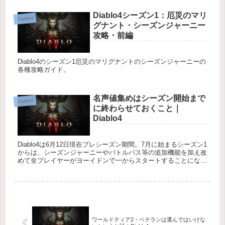
る...
Diablo4シーズン1：厄災のマリ
Diablo4
グナント・シーズンジャーニー
攻略・前編
Diablo4のシーズン1厄災のマリグナントのシーズンジャーニーの
各種攻略ガイド。
名声値集めはシーズン開始まで
Diablo4
に終わらせておくこと｜
Diablo4
Diablo4は6月12日現在プレシーズン期間。7月に始まるシーズン1
からは、シーズンジャーニーやバトルパス等の追加機能を加え改
めて全プレイヤーがヨーイドンで一からスタートすることにな
る。もちろんエターナル（ノンシーズン）キャラで引き続き同...
ワールドティア2・ベテランは選んではいけな