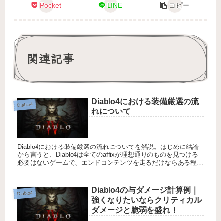
Pocket
LINE
コピー
関連記事
Diablo4における装備厳選の流
Diablo4
れについて
Diablo4における装備厳選の流れについてを解説。はじめに結論
から言うと、Diablo4は全てのaffixが理想通りのものを見つける
必要はないゲームで、エンドコンテンツを走るだけならある程度
の装備を整えることは誰でも可能なお手軽な仕様。特...
Diablo4の与ダメージ計算例｜
Diablo4
強くなりたいならクリティカル
ダメージと脆弱を盛れ！